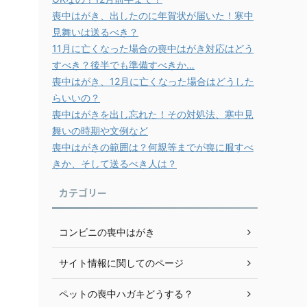
喪中はがき、出したのに年賀状が届いた！寒中
見舞いは送るべき？
11月に亡くなった場合の喪中はがき対応はどう
すべき？後半でも準備すべきか…
喪中はがき、12月に亡くなった場合はどうした
らいいの？
喪中はがきを出し忘れた！その対処法、寒中見
舞いの時期や文例など
喪中はがきの範囲は？何親等までが喪に服すべ
きか、そして送るべき人は？
カテゴリー
コンビニの喪中はがき
サイト情報に関してのページ
ペットの喪中ハガキどうする？