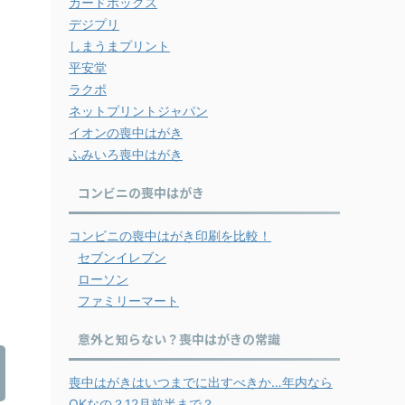
カードボックス
デジプリ
しまうまプリント
平安堂
ラクポ
ネットプリントジャパン
イオンの喪中はがき
ふみいろ喪中はがき
コンビニの喪中はがき
コンビニの喪中はがき印刷を比較！
セブンイレブン
ローソン
ファミリーマート
意外と知らない？喪中はがきの常識
喪中はがきはいつまでに出すべきか…年内なら
OKなの？12月前半まで？